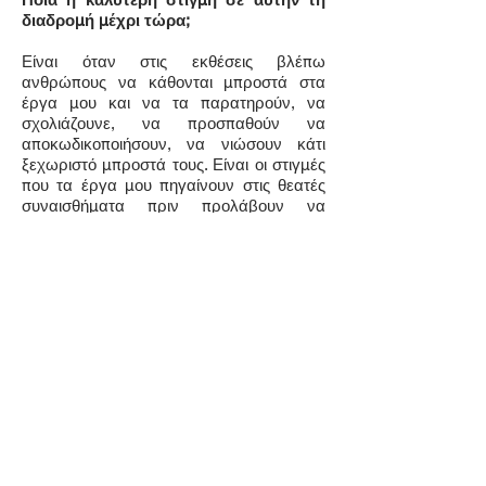
διαδρομή μέχρι τώρα;
Είναι όταν στις εκθέσεις βλέπω
ανθρώπους να κάθονται μπροστά στα
έργα μου και να τα παρατηρούν, να
σχολιάζουνε, να προσπαθούν να
αποκωδικοποιήσουν, να νιώσουν κάτι
ξεχωριστό μπροστά τους. Είναι οι στιγμές
που τα έργα μου πηγαίνουν στις θεατές
συναισθήματα πριν προλάβουν να
δώσουν υπόσταση και έννοια σε αυτό που
βλέπουν. Συγκεκριμένα, σε μια έκθεση,
όταν ένας κύριος μετά από περίπου μισή
ώρα μπροστά σε έναν πίνακα μου είπε
«Ναι! κάτι νιώθω μπροστά μου. Θέλω να
τον έχω απέναντί μου και να τον
παρατηρώ».
Περιέγραψε μας τη νέα σου δουλειά, με
ποιον τρόπο εξελίσσεσαι;
Στη νέα μου δουλειά πειραματίζομαι με
τον ίδιο μου τον εαυτό. Ή αναζήτηση μου