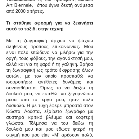
Art Biennale, όπου έγινε δεκτή ανάμεσα
από 2000 αιτήσεις.
Τι στάθηκε αφορμή για να ξεκινήσει
αυτό το ταξίδι στην τέχνη;
Με τη ζωγραφική άρχισα να ψάχνω
αληθινούς τρόπους επικοινωνίας. Μου
είναι πολύ επώδυνο να μιλήσω για την
οργή, τους φόβους, την αγανάκτησή μου,
αλλά και για τη χαρά ή τη γαλήνη. Βρήκα
τη ζωγραφική ως τρόπο έκφρασης όλων
αυτών, με τον οποίο προσπαθώ να
ισορροπήσω αντίθετες δυνάμεις και
συναισθήματα. Όμως το να δειξω τη
δουλειά μου, να εκτεθώ, να ξεγυμνώσω
μέσα από τα έργα μου, ήταν πολύ
δύσκολο. Η με τύχη έφερε μπροστά στον
Κώστα Λούστα, εξαίρετο ζωγράφο με
αυστηρά κριτικό βλέμμα και κοφτερή
γλώσσα. Τόλμησα να του δειξω τη
δουλειά μου και μου εδωσε φτερά τη
στιγμή που μου είπε «Μ' αρέσουν πολύ,